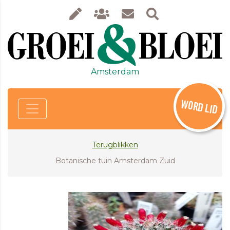
Amsterdam
WORD LID
Terugblikken
Botanische tuin Amsterdam Zuid