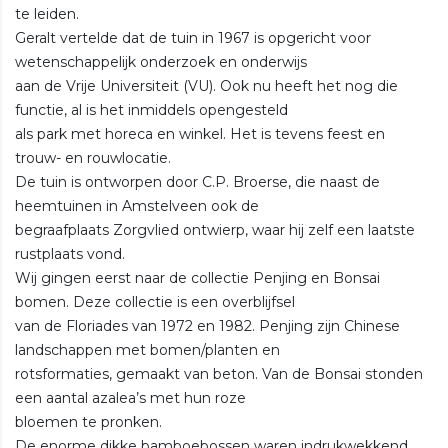
te leiden.
Geralt vertelde dat de tuin in 1967 is opgericht voor
wetenschappelijk onderzoek en onderwijs
aan de Vrije Universiteit (VU). Ook nu heeft het nog die
functie, al is het inmiddels opengesteld
als park met horeca en winkel. Het is tevens feest en
trouw- en rouwlocatie.
De tuin is ontworpen door C.P. Broerse, die naast de
heemtuinen in Amstelveen ook de
begraafplaats Zorgvlied ontwierp, waar hij zelf een laatste
rustplaats vond.
Wij gingen eerst naar de collectie Penjing en Bonsai
bomen. Deze collectie is een overblijfsel
van de Floriades van 1972 en 1982. Penjing zijn Chinese
landschappen met bomen/planten en
rotsformaties, gemaakt van beton. Van de Bonsai stonden
een aantal azalea’s met hun roze
bloemen te pronken.
De enorme dikke bamboebossen waren indrukwekkend,